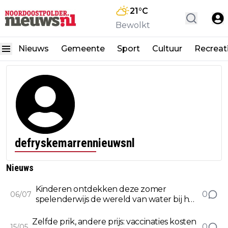
21
°C
Bewolkt
Nieuws
Gemeente
Sport
Cultuur
Recreat
defryskemarrennieuwsnl
Nieuws
Kinderen ontdekken deze zomer
0
06/07
spelenderwijs de wereld van water bij het
Woudagemaal
Zelfde prik, andere prijs: vaccinaties kosten
0
15/05