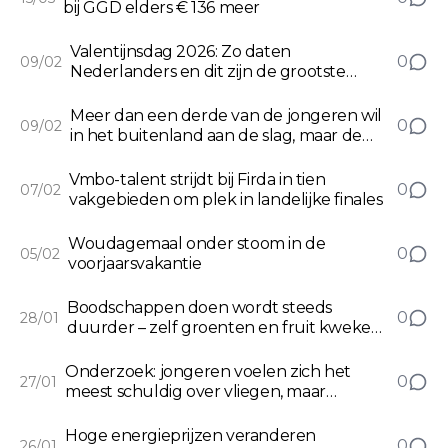
bij GGD elders € 136 meer
Valentijnsdag 2026: Zo daten
0
09/02
Nederlanders en dit zijn de grootste
afknappers
Meer dan een derde van de jongeren wil
0
09/02
in het buitenland aan de slag, maar de
meeste weten niet dat ook een praktisch
beroep hen daar kan brengen
Vmbo-talent strijdt bij Firda in tien
0
07/02
vakgebieden om plek in landelijke finales
Woudagemaal onder stoom in de
0
05/02
voorjaarsvakantie
Boodschappen doen wordt steeds
0
28/01
duurder – zelf groenten en fruit kweken
kan geld besparen
Onderzoek: jongeren voelen zich het
0
27/01
meest schuldig over vliegen, maar
stappen wél het vaakst het vliegtuig in
Hoge energieprijzen veranderen
0
26/01