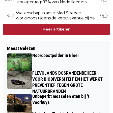
stookgedrag: 93% van Nederlanders
bewuster met verwarming
Wetenschap in actie: Mad Science
0
18/12
workshops tijdens de kerstvakantie bij het
Woudagemaal
Meer artikelen
Meest Gelezen
Noordoostpolder in Bloei
FLEVOLANDS BOSRANDENBEHEER
VOOR BIODIVERSITEIT EN HET WERKT
PREVENTIEF TEGEN GROTE
NATUURBRANDEN
Onbeperkt mosselen eten bij 't
Voorhuys