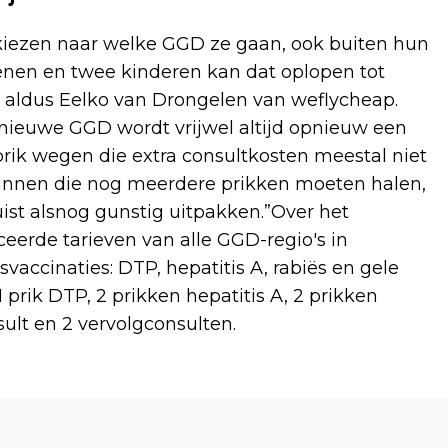
 kiezen naar welke GGD ze gaan, ook buiten hun
enen en twee kinderen kan dat oplopen tot
”, aldus Eelko van Drongelen van weflycheap.
 nieuwe GGD wordt vrijwel altijd opnieuw een
prik wegen die extra consultkosten meestal niet
zinnen die nog meerdere prikken moeten halen,
st alsnog gunstig uitpakken.”Over het
erde tarieven van alle GGD-regio's in
accinaties: DTP, hepatitis A, rabiës en gele
1 prik DTP, 2 prikken hepatitis A, 2 prikken
nsult en 2 vervolgconsulten.
Volgend artikel
NOG MAAR 1 MAAND TOT TENTFEEST