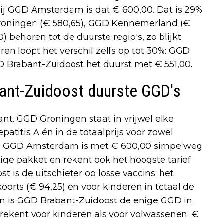
ij GGD Amsterdam is dat € 600,00. Dat is 29%
roningen (€ 580,65), GGD Kennemerland (€
behoren tot de duurste regio's, zo blijkt
eren loopt het verschil zelfs op tot 30%: GGD
D Brabant-Zuidoost het duurst met € 551,00.
ant-Zuidoost duurste GGD's
ant. GGD Groningen staat in vrijwel elke
epatitis A én in de totaalprijs voor zowel
20). GGD Amsterdam is met € 600,00 simpelweg
ge pakket en rekent ook het hoogste tarief
t is de uitschieter op losse vaccins: het
oorts (€ 94,25) en voor kinderen in totaal de
en is GGD Brabant-Zuidoost de enige GGD in
f rekent voor kinderen als voor volwassenen: €