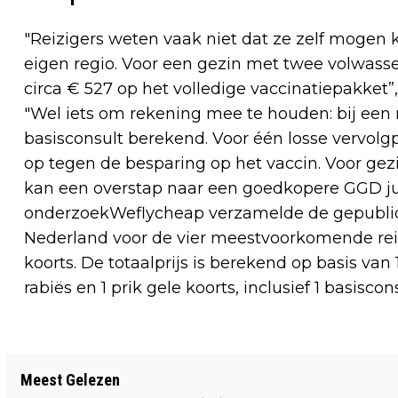
"Reizigers weten vaak niet dat ze zelf mogen
eigen regio. Voor een gezin met twee volwass
circa € 527 op het volledige vaccinatiepakket
"Wel iets om rekening mee te houden: bij een
basisconsult berekend. Voor één losse vervolg
op tegen de besparing op het vaccin. Voor ge
kan een overstap naar een goedkopere GGD jui
onderzoekWeflycheap verzamelde de gepublice
Nederland voor de vier meestvoorkomende reisv
koorts. De totaalprijs is berekend op basis van 
rabiës en 1 prik gele koorts, inclusief 1 basisco
Vorig artikel
Meest Gelezen
LANDELIJKE MAAIDAG 2026 IN ALMERE