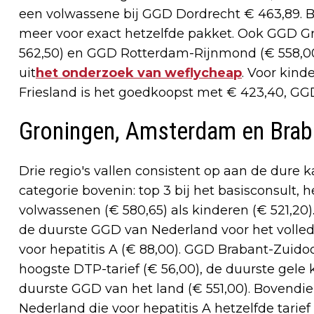
een volwassene bij GGD Dordrecht € 463,89. B
meer voor exact hetzelfde pakket. Ook GGD G
562,50) en GGD Rotterdam-Rijnmond (€ 558,00) 
uit
het onderzoek van weflycheap
. Voor kind
Friesland is het goedkoopst met € 423,40, GG
Groningen, Amsterdam en Brab
Drie regio's vallen consistent op aan de dure k
categorie bovenin: top 3 bij het basisconsult, h
volwassenen (€ 580,65) als kinderen (€ 521,
de duurste GGD van Nederland voor het volledi
voor hepatitis A (€ 88,00). GGD Brabant-Zuidoos
hoogste DTP-tarief (€ 56,00), de duurste gele k
duurste GGD van het land (€ 551,00). Bovendi
Nederland die voor hepatitis A hetzelfde tarie