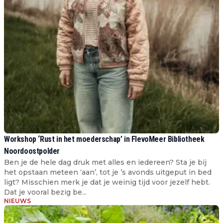
Workshop ‘Rust in het moederschap’ in FlevoMeer Bibliotheek
Noordoostpolder
Ben je de hele dag druk met alles en iedereen? Sta je bij
het opstaan meteen ‘aan’, tot je ’s avonds uitgeput in bed
ligt? Misschien merk je dat je weinig tijd voor jezelf hebt.
Dat je vooral bezig be...
NIEUWS