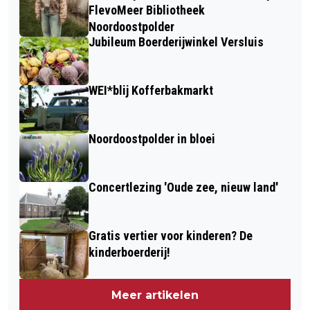
FlevoMeer Bibliotheek
Noordoostpolder
Jubileum Boerderijwinkel Versluis
WEI*blij Kofferbakmarkt
Noordoostpolder in bloei
Concertlezing 'Oude zee, nieuw land'
Gratis vertier voor kinderen? De
kinderboerderij!
Meer artikelen