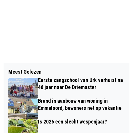
Vorig artikel
Volgend artikel
WILDE WEIDE FESTIVAL BEWIJST:
Meest Gelezen
BIERFESTIVAL BIJ DE BURCHT VAN
VERDWALEN IS POPULAIRDER DAN
Eerste zangschool van Urk verhuist na
KUINRE GEANNULEERD WEGENS TE
OOIT
46 jaar naar De Driemaster
WEINIG AANMELDINGEN
Brand in aanbouw van woning in
Emmeloord, bewoners net op vakantie
Is 2026 een slecht wespenjaar?