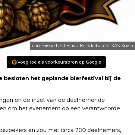
commissie bierfestival Kuinderburcht KAS Kuinre
Voeg toe als voorkeursbron op Google
e besloten het geplande bierfestival bij de
ingen en de inzet van de deelnemende
ingen om het evenement op een verantwoorde
bezoekers en zou met circa 200 deelnemers,