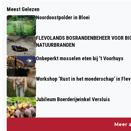
Vorig artikel
Meest Gelezen
KINDEREN ONTDEKKEN DEZE ZOMER
Noordoostpolder in Bloei
SPELENDERWIJS DE WERELD VAN
WATER BIJ HET WOUDAGEMAAL
FLEVOLANDS BOSRANDENBEHEER VOOR BIO
NATUURBRANDEN
Onbeperkt mosselen eten bij 't Voorhuys
Workshop ‘Rust in het moederschap’ in Fle
Jubileum Boerderijwinkel Versluis
Meer a