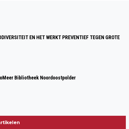
Volgend artikel
AUTOMOBILIST GEWOND NA CRASH OP
A6 TUSSEN BANT EN LEMMER
DIVERSITEIT EN HET WERKT PREVENTIEF TEGEN GROTE
voMeer Bibliotheek Noordoostpolder
rtikelen