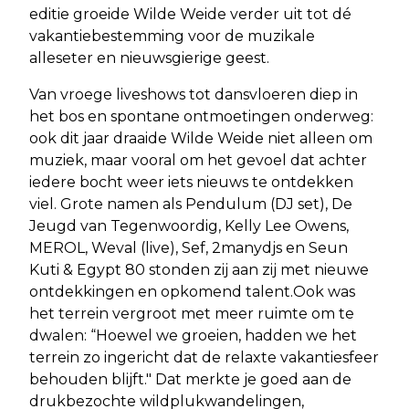
editie groeide Wilde Weide verder uit tot dé
vakantiebestemming voor de muzikale
alleseter en nieuwsgierige geest.
Van vroege liveshows tot dansvloeren diep in
het bos en spontane ontmoetingen onderweg:
ook dit jaar draaide Wilde Weide niet alleen om
muziek, maar vooral om het gevoel dat achter
iedere bocht weer iets nieuws te ontdekken
viel. Grote namen als Pendulum (DJ set), De
Jeugd van Tegenwoordig, Kelly Lee Owens,
MEROL, Weval (live), Sef, 2manydjs en Seun
Kuti & Egypt 80 stonden zij aan zij met nieuwe
ontdekkingen en opkomend talent.Ook was
het terrein vergroot met meer ruimte om te
dwalen: “Hoewel we groeien, hadden we het
terrein zo ingericht dat de relaxte vakantiesfeer
behouden blijft." Dat merkte je goed aan de
drukbezochte wildplukwandelingen,