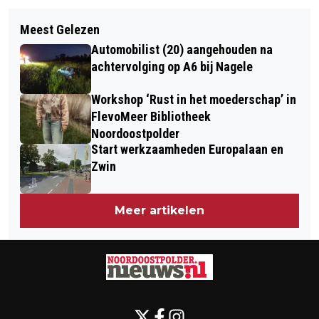
Volgend artikel
TUINEXPERT VAN WERKSPOT: "MET
Meest Gelezen
KINDEREN ONTDEKKEN DEZE ZOMER
EEN PAAR SIMPELE AANPASSINGEN
Automobilist (20) aangehouden na
SPELENDERWIJS DE WERELD VAN
MAAK JE AL EEN VERSCHIL”
achtervolging op A6 bij Nagele
WATER BIJ HET WOUDAGEMAAL
Workshop ‘Rust in het moederschap’ in
FlevoMeer Bibliotheek
Noordoostpolder
Start werkzaamheden Europalaan en
Zwin
Meer artikelen