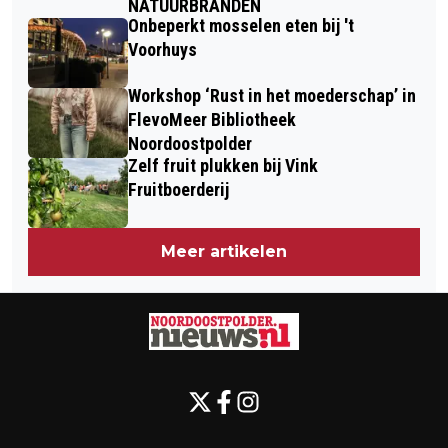
NATUURBRANDEN
Onbeperkt mosselen eten bij 't
Voorhuys
Workshop ‘Rust in het moederschap’ in
FlevoMeer Bibliotheek
Noordoostpolder
Zelf fruit plukken bij Vink
Fruitboerderij
Meer artikelen