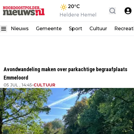
20
°C
Heldere Hemel
Nieuws
Gemeente
Sport
Cultuur
Recreat
Avondwandeling maken over parkachtige begraafplaats
Emmeloord
05 JUL , 14:45
•
CULTUUR