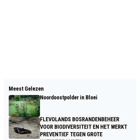
Vorig artikel
Volgend artikel
BOERDERIJWINKEL AWARDS 2026
Meest Gelezen
TUINEXPERT VAN WERKSPOT: "MET
Noordoostpolder in Bloei
EEN PAAR SIMPELE AANPASSINGEN
MAAK JE AL EEN VERSCHIL”
FLEVOLANDS BOSRANDENBEHEER
VOOR BIODIVERSITEIT EN HET WERKT
PREVENTIEF TEGEN GROTE