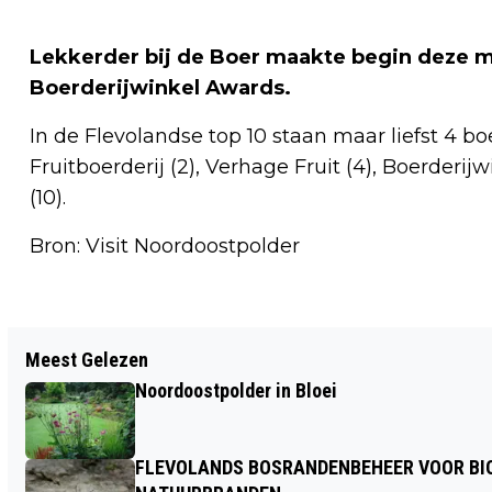
Lekkerder bij de Boer maakte begin deze 
Boerderijwinkel Awards.
In de Flevolandse top 10 staan maar liefst 4 b
Fruitboerderij (2), Verhage Fruit (4), Boerderijw
(10).
Bron: Visit Noordoostpolder
Vorig artikel
Meest Gelezen
ZOMER BIJ 'T VOORHUYS
Noordoostpolder in Bloei
FLEVOLANDS BOSRANDENBEHEER VOOR BIO