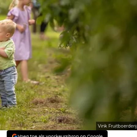
Vink Fruitboerderij
Voeg toe als voorkeursbron op Google