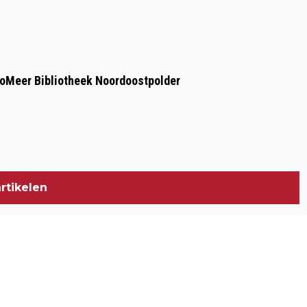
voMeer Bibliotheek Noordoostpolder
rtikelen