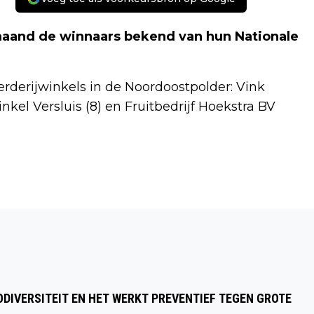
maand de winnaars bekend van hun Nationale
oerderijwinkels in de Noordoostpolder: Vink
inkel Versluis (8) en Fruitbedrijf Hoekstra BV
Volgend artikel
AVONDWANDELING MAKEN OVER
PARKACHTIGE BEGRAAFPLAATS
EMMELOORD
DIVERSITEIT EN HET WERKT PREVENTIEF TEGEN GROTE