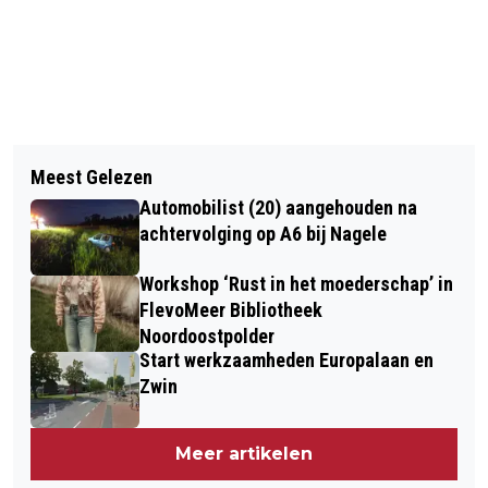
Vorig artikel
Volgend artikel
BIERFESTIVAL BIJ DE BURCHT VAN
Meest Gelezen
VAN EEN SCHUUR VOOR AARDAPPELS
KUINRE GEANNULEERD WEGENS TE
Automobilist (20) aangehouden na
NAAR EEN VELD VOL CONSUMENTEN
WEINIG AANMELDINGEN
achtervolging op A6 bij Nagele
Workshop ‘Rust in het moederschap’ in
FlevoMeer Bibliotheek
Noordoostpolder
Start werkzaamheden Europalaan en
Zwin
Meer artikelen