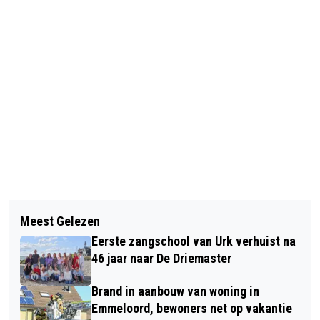
Vorig artikel
Volgend artikel
HORROR-PERSBERICHTENSEIZOEN
Meest Gelezen
BINCARE, ‘80 JAAR VRIJHEID IN DE
WEER AANGEBROKEN: BERICHTEN
Eerste zangschool van Urk verhuist na
NOP’ EN MARC BAKKER WINNEN
VOL ONJUISTHEDEN OVER
46 jaar naar De Driemaster
TIJDENS FIRDA’S FINEST
BESTUIVERS
Brand in aanbouw van woning in
Emmeloord, bewoners net op vakantie