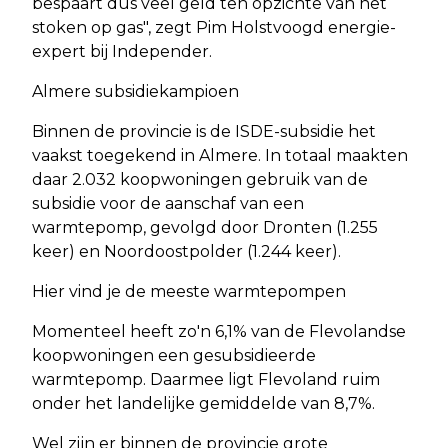
bespaart dus veel geld ten opzichte van het
stoken op gas", zegt Pim Holstvoogd energie-
expert bij Independer.
Almere subsidiekampioen
Binnen de provincie is de ISDE-subsidie het
vaakst toegekend in Almere. In totaal maakten
daar 2.032 koopwoningen gebruik van de
subsidie voor de aanschaf van een
warmtepomp, gevolgd door Dronten (1.255
keer) en Noordoostpolder (1.244 keer).
Hier vind je de meeste warmtepompen
Momenteel heeft zo'n 6,1% van de Flevolandse
koopwoningen een gesubsidieerde
warmtepomp. Daarmee ligt Flevoland ruim
onder het landelijke gemiddelde van 8,7%.
Wel zijn er binnen de provincie grote