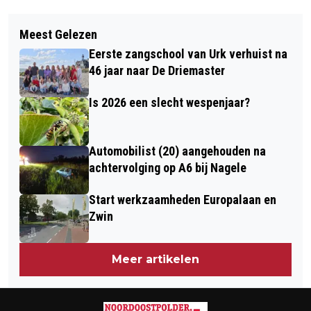
Vorig artikel
Volgend artikel
NOORDOOSTPOLDER IN BLOEI
Meest Gelezen
11 JULI BIERFESTIVAL KUINDERBOS
Eerste zangschool van Urk verhuist na
46 jaar naar De Driemaster
Is 2026 een slecht wespenjaar?
Automobilist (20) aangehouden na
achtervolging op A6 bij Nagele
Start werkzaamheden Europalaan en
Zwin
Meer artikelen