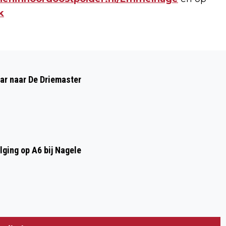
k
Volgend artikel
MAGISCHE JUNGLEWEKEN IN
aar naar De Driemaster
PANTROPICA
ging op A6 bij Nagele