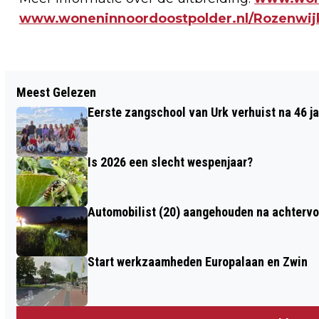
www.woneninnoordoostpolder.nl/Rozenwij
Vorig artikel
Meest Gelezen
ONTWERP EN BEDRUK JE EIGEN TAS
Eerste zangschool van Urk verhuist na 46 j
Is 2026 een slecht wespenjaar?
Automobilist (20) aangehouden na achtervol
Start werkzaamheden Europalaan en Zwin