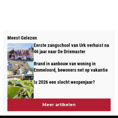
Vorig artikel
Volgend artikel
WERKEN, SLAPEN EN FEESTEN IN DE
Meest Gelezen
MEESTE ONE-NIGHT-STANDS IN
POLDERTOREN STAP DICHTERBIJ
Eerste zangschool van Urk verhuist na
FLEVOLAND
46 jaar naar De Driemaster
Brand in aanbouw van woning in
Emmeloord, bewoners net op vakantie
Is 2026 een slecht wespenjaar?
Meer artikelen