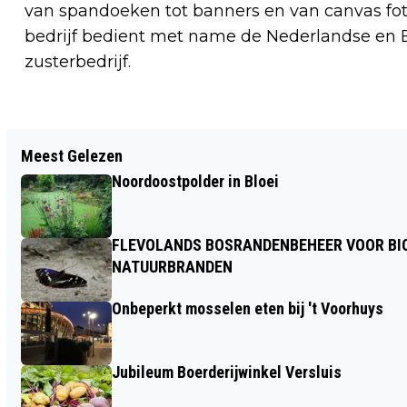
van spandoeken tot banners en van canvas fot
bedrijf bedient met name de Nederlandse en Be
zusterbedrijf.
Vorig artikel
Meest Gelezen
KUNSTVAKDOCENTEN EN
Noordoostpolder in Bloei
KUNSTENAARS ONTMOETEN ELKAAR
TIJDENS WINTERONTMOETING:
FLEVOLANDS BOSRANDENBEHEER VOOR BIO
SHOWTIME EDITIE
NATUURBRANDEN
Onbeperkt mosselen eten bij 't Voorhuys
Jubileum Boerderijwinkel Versluis