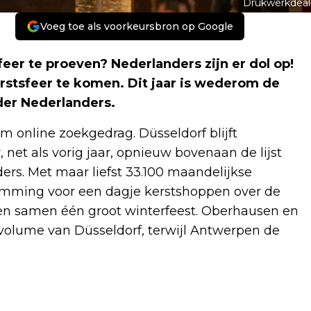
Drukwerkdeal
Voeg toe als voorkeursbron op Google
eer te proeven? Nederlanders zijn er dol op!
erstsfeer te komen. Dit jaar is wederom de
nder Nederlanders.
online zoekgedrag. Düsseldorf blijft
, net als vorig jaar, opnieuw bovenaan de lijst
rs. Met maar liefst 33.100 maandelijkse
emming voor een dagje kerstshoppen over de
n samen één groot winterfeest. Oberhausen en
kvolume van Düsseldorf, terwijl Antwerpen de