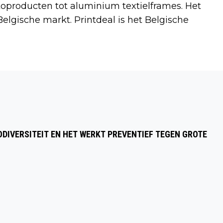
oproducten tot aluminium textielframes. Het
lgische markt. Printdeal is het Belgische
Volgend artikel
ONDERZOEK LAAT ZIEN DAT BIJNA EEN
VIJFDE VAN DE NEDERLANDERS
OVERWEEGT OM ZICH OM TE SCHOLEN
DIVERSITEIT EN HET WERKT PREVENTIEF TEGEN GROTE
NAAR VAKMAN OF VAKVROUW; 80
PROCENT GEEFT AAN ZICH BEWUST TE
ZIJN VAN HET ENORME TEKORT AAN
VAKMENSEN IN ONS LAND