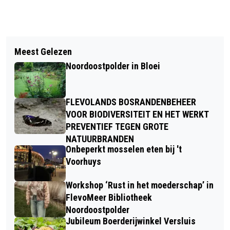
Vorig artikel
Volgend artikel
DRAVERIJEN IN EMMELOORD
Meest Gelezen
NOORDOOSTPOLDER IN BLOEI
Noordoostpolder in Bloei
FLEVOLANDS BOSRANDENBEHEER
VOOR BIODIVERSITEIT EN HET WERKT
PREVENTIEF TEGEN GROTE
NATUURBRANDEN
Onbeperkt mosselen eten bij 't
Voorhuys
Workshop ‘Rust in het moederschap’ in
FlevoMeer Bibliotheek
Noordoostpolder
Jubileum Boerderijwinkel Versluis