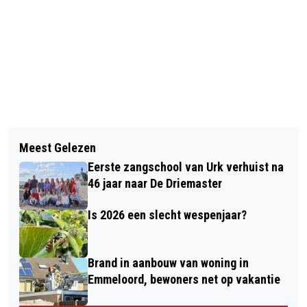
Vorig artikel
Volgend artikel
NOORDOOSTPOLDER IN BLOEI
Meest Gelezen
LEKKER HET WATER OP IN EEN
Eerste zangschool van Urk verhuist na
ELEKTRISCHE SLOEP
46 jaar naar De Driemaster
Is 2026 een slecht wespenjaar?
Brand in aanbouw van woning in
Emmeloord, bewoners net op vakantie