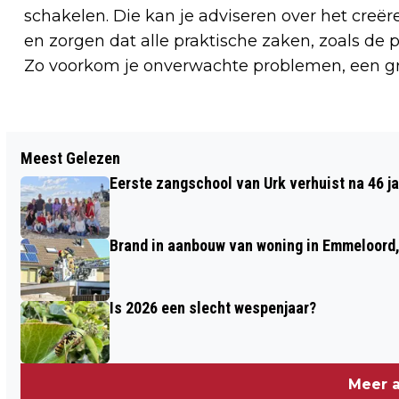
schakelen. Die kan je adviseren over het creë
en zorgen dat alle praktische zaken, zoals de 
Zo voorkom je onverwachte problemen, een gr
Vorig artikel
Meest Gelezen
10 MAART: GROEI & BLOEI: LEZING
Eerste zangschool van Urk verhuist na 46 j
FOKKE ZIJLSTRA JAARROND TUINIEREN
Brand in aanbouw van woning in Emmeloord,
Is 2026 een slecht wespenjaar?
Meer a