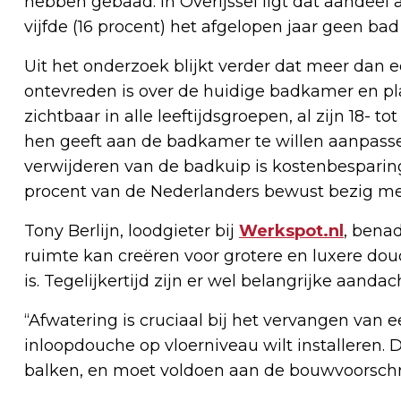
hebben gebaad. In Overijssel ligt dat aandeel 
vijfde (16 procent) het afgelopen jaar geen b
Uit het onderzoek blijkt verder dat meer dan 
ontevreden is over de huidige badkamer en pl
zichtbaar in alle leeftijdsgroepen, al zijn 18- 
hen geeft aan de badkamer te willen aanpasse
verwijderen van de badkuip is kostenbespari
procent van de Nederlanders bewust bezig me
Tony Berlijn, loodgieter bij
Werkspot.nl
, bena
ruimte kan creëren voor grotere en luxere dou
is. Tegelijkertijd zijn er wel belangrijke aanda
“Afwatering is cruciaal bij het vervangen van 
inloopdouche op vloerniveau wilt installeren. 
balken, en moet voldoen aan de bouwvoorschri