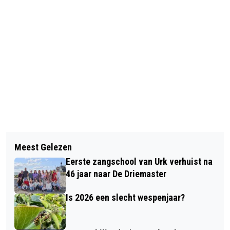
Vorig artikel
Volgend artikel
NIEUW COLLEGE B&W
Meest Gelezen
BENEFIETDINER OP URK HAALT
NOORDOOSTPOLDER GEÏNSTALLEERD
Eerste zangschool van Urk verhuist na
€60.000 OP VOOR SOROKA-
46 jaar naar De Driemaster
ZIEKENHUIS
Is 2026 een slecht wespenjaar?