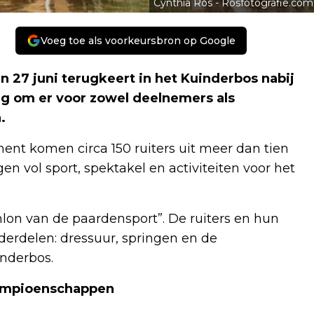
Cynthia Ros - Rosfotografie.com
Voeg toe als voorkeursbron op Google
 27 juni terugkeert in het Kuinderbos nabij
ang om er voor zowel deelnemers als
.
ent komen circa 150 ruiters uit meer dan tien
 vol sport, spektakel en activiteiten voor het
thlon van de paardensport”. De ruiters en hun
derdelen: dressuur, springen en de
inderbos.
kampioenschappen