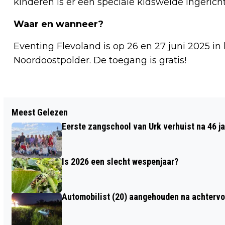
kinderen is er een speciale kidsweide ingericht
Waar en wanneer?
Eventing Flevoland is op 26 en 27 juni 2025 in
Noordoostpolder. De toegang is gratis!
Vorig artikel
Meest Gelezen
OEFENING MET NOODSTEUNPUNTEN
Eerste zangschool van Urk verhuist na 46 j
Is 2026 een slecht wespenjaar?
Automobilist (20) aangehouden na achtervol