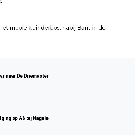
.
 het mooie Kuinderbos, nabij Bant in de
Volgend artikel
MINI-CONCERT DE VROLIJKE VIER
aar naar De Driemaster
GROOT SUCCES IN EMMELOORD
ging op A6 bij Nagele