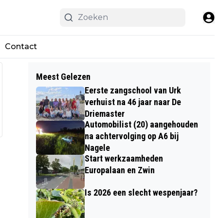
Contact
Meest Gelezen
Eerste zangschool van Urk
verhuist na 46 jaar naar De
Driemaster
Automobilist (20) aangehouden
na achtervolging op A6 bij
Nagele
Start werkzaamheden
Europalaan en Zwin
Is 2026 een slecht wespenjaar?