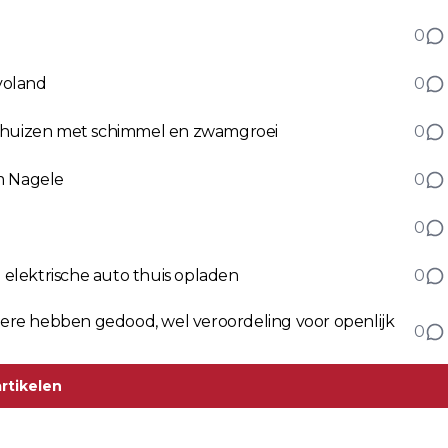
0
evoland
0
r huizen met schimmel en zwamgroei
0
m Nagele
0
0
elektrische auto thuis opladen
0
lmere hebben gedood, wel veroordeling voor openlijk
0
rtikelen