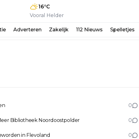
16
°C
Vooral Helder
tie
Adverteren
Zakelijk
112 Nieuws
Spelletjes
en
0
oMeer Bibliotheek Noordoostpolder
0
 geworden in Flevoland
0