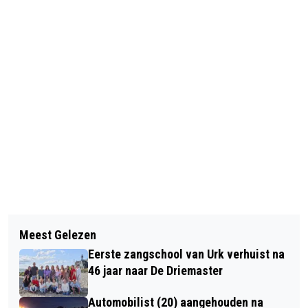
Vorig artikel
Volgend artikel
BURGEMEESTER SLUIT BEDRIJFSPAND
Meest Gelezen
FLEVOLAND ZET KOMENDE JAREN IN
NA VONDST DRUGSLAB
Eerste zangschool van Urk verhuist na
OP VERBETEREN VAN WATER
46 jaar naar De Driemaster
Automobilist (20) aangehouden na